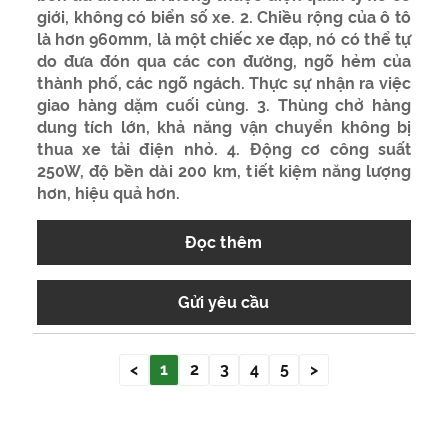
giới, không có biển số xe. 2. Chiều rộng của ô tô
là hơn 960mm, là một chiếc xe đạp, nó có thể tự
do đưa đón qua các con đường, ngõ hẻm của
thành phố, các ngõ ngách. Thực sự nhận ra việc
giao hàng dặm cuối cùng. 3. Thùng chở hàng
dung tích lớn, khả năng vận chuyển không bị
thua xe tải điện nhỏ. 4. Động cơ công suất
250W, độ bền dài 200 km, tiết kiệm năng lượng
hơn, hiệu quả hơn.
Đọc thêm
Gửi yêu cầu
<
1
2
3
4
5
>