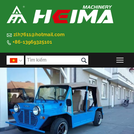

zlh7611@hotmail.com
+86-13969325101


Chu
